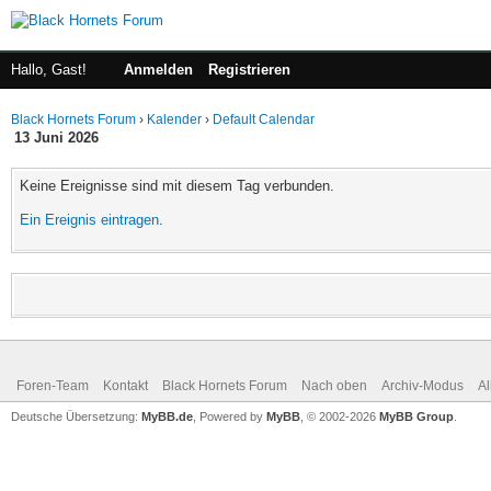
Hallo, Gast!
Anmelden
Registrieren
Black Hornets Forum
›
Kalender
›
Default Calendar
13 Juni 2026
Keine Ereignisse sind mit diesem Tag verbunden.
Ein Ereignis eintragen
.
Foren-Team
Kontakt
Black Hornets Forum
Nach oben
Archiv-Modus
Al
Deutsche Übersetzung:
MyBB.de
, Powered by
MyBB
, © 2002-2026
MyBB Group
.