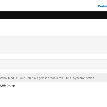
Portal
Archiv-Modus
Alle Foren als gelesen markieren
RSS-Synchronisation
MyBB Group
.