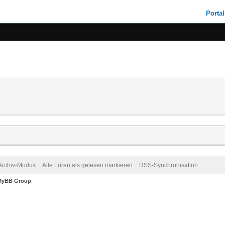
Portal
Archiv-Modus
Alle Foren als gelesen markieren
RSS-Synchronisation
MyBB Group
.