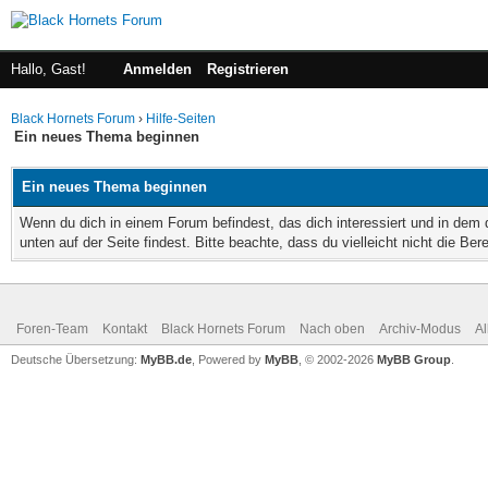
Hallo, Gast!
Anmelden
Registrieren
Black Hornets Forum
›
Hilfe-Seiten
Ein neues Thema beginnen
Ein neues Thema beginnen
Wenn du dich in einem Forum befindest, das dich interessiert und in dem
unten auf der Seite findest. Bitte beachte, dass du vielleicht nicht die B
Foren-Team
Kontakt
Black Hornets Forum
Nach oben
Archiv-Modus
Al
Deutsche Übersetzung:
MyBB.de
, Powered by
MyBB
, © 2002-2026
MyBB Group
.