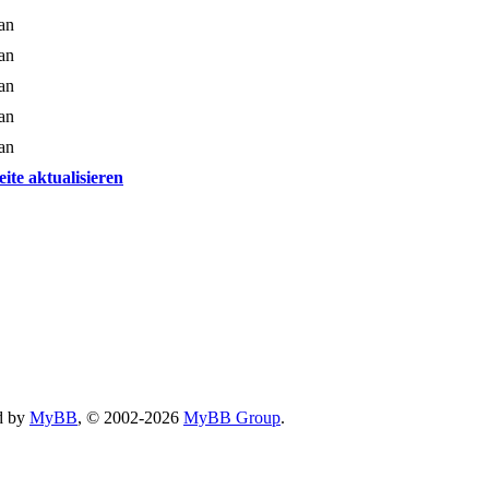
an
an
an
an
an
eite aktualisieren
d by
MyBB
, © 2002-2026
MyBB Group
.